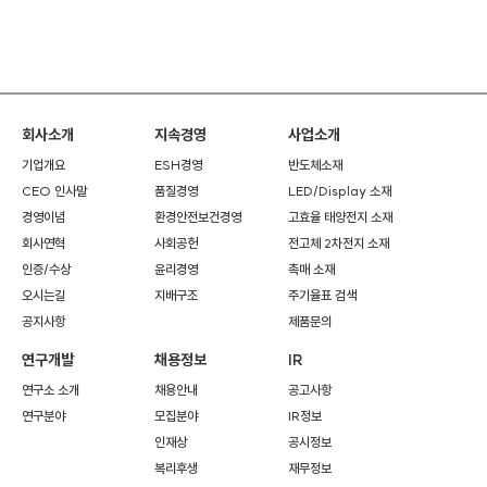
회사소개
지속경영
사업소개
기업개요
ESH경영
반도체소재
CEO 인사말
품질경영
LED/Display 소재
경영이념
환경안전보건경영
고효율 태양전지 소재
회사연혁
사회공헌
전고체 2차전지 소재
인증/수상
윤리경영
촉매 소재
오시는길
지배구조
주기율표 검색
공지사항
제품문의
연구개발
채용정보
IR
연구소 소개
채용안내
공고사항
연구분야
모집분야
IR정보
인재상
공시정보
복리후생
재무정보