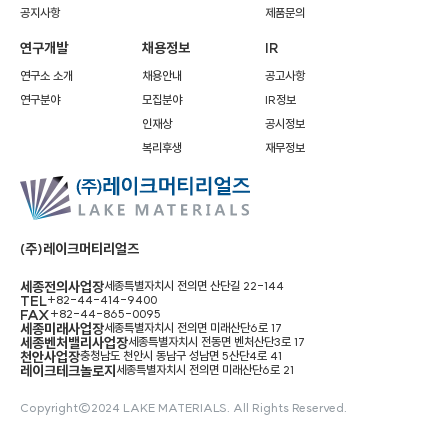
공지사항
제품문의
연구개발
채용정보
IR
연구소 소개
채용안내
공고사항
연구분야
모집분야
IR정보
인재상
공시정보
복리후생
재무정보
(주)레이크머티리얼즈
세종전의사업장
세종특별자치시 전의면 산단길 22-144
TEL
+82-44-414-9400
FAX
+82-44-865-0095
세종미래사업장
세종특별자치시 전의면 미래산단6로 17
세종벤처밸리사업장
세종특별자치시 전동면 벤처산단3로 17
천안사업장
충청남도 천안시 동남구 성남면 5산단4로 41
레이크테크놀로지
세종특별자치시 전의면 미래산단6로 21
Copyright©2024 LAKE MATERIALS. All Rights Reserved.