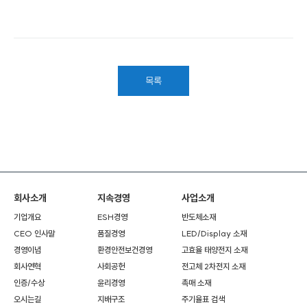
목록
회사소개
지속경영
사업소개
기업개요
ESH경영
반도체소재
CEO 인사말
품질경영
LED/Display 소재
경영이념
환경안전보건경영
고효율 태양전지 소재
회사연혁
사회공헌
전고체 2차전지 소재
인증/수상
윤리경영
촉매 소재
오시는길
지배구조
주기율표 검색