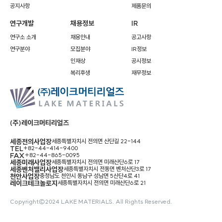
공지사항
제품문의
연구개발
채용정보
IR
연구소 소개
채용안내
공고사항
연구분야
모집분야
IR정보
인재상
공시정보
복리후생
재무정보
(주)레이크머티리얼즈
세종전의사업장
세종특별자치시 전의면 산단길 22-144
TEL
+82-44-414-9400
FAX
+82-44-865-0095
세종미래사업장
세종특별자치시 전의면 미래산단6로 17
세종벤처밸리사업장
세종특별자치시 전동면 벤처산단3로 17
천안사업장
충청남도 천안시 동남구 성남면 5산단4로 41
레이크테크놀로지
세종특별자치시 전의면 미래산단6로 21
Copyright©2024 LAKE MATERIALS. All Rights Reserved.