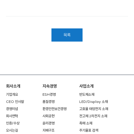
목록
회사소개
지속경영
사업소개
기업개요
ESH경영
반도체소재
CEO 인사말
품질경영
LED/Display 소재
경영이념
환경안전보건경영
고효율 태양전지 소재
회사연혁
사회공헌
전고체 2차전지 소재
인증/수상
윤리경영
촉매 소재
오시는길
지배구조
주기율표 검색