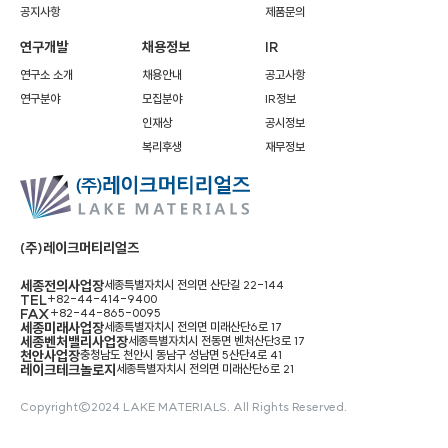
공지사항
제품문의
연구개발
채용정보
IR
연구소 소개
채용안내
공고사항
연구분야
모집분야
IR정보
인재상
공시정보
복리후생
재무정보
(주)레이크머티리얼즈
세종전의사업장
세종특별자치시 전의면 산단길 22-144
TEL
+82-44-414-9400
FAX
+82-44-865-0095
세종미래사업장
세종특별자치시 전의면 미래산단6로 17
세종벤처밸리사업장
세종특별자치시 전동면 벤처산단3로 17
천안사업장
충청남도 천안시 동남구 성남면 5산단4로 41
레이크테크놀로지
세종특별자치시 전의면 미래산단6로 21
Copyright©2024 LAKE MATERIALS. All Rights Reserved.