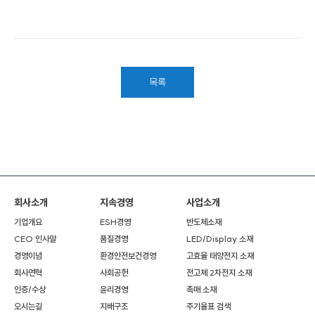
목록
회사소개
지속경영
사업소개
기업개요
ESH경영
반도체소재
CEO 인사말
품질경영
LED/Display 소재
경영이념
환경안전보건경영
고효율 태양전지 소재
회사연혁
사회공헌
전고체 2차전지 소재
인증/수상
윤리경영
촉매 소재
오시는길
지배구조
주기율표 검색