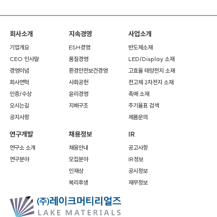
회사소개
지속경영
사업소개
기업개요
ESH경영
반도체소재
CEO 인사말
품질경영
LED/Display 소재
경영이념
환경안전보건경영
고효율 태양전지 소재
회사연혁
사회공헌
전고체 2차전지 소재
인증/수상
윤리경영
촉매 소재
오시는길
지배구조
주기율표 검색
공지사항
제품문의
연구개발
채용정보
IR
연구소 소개
채용안내
공고사항
연구분야
모집분야
IR정보
인재상
공시정보
복리후생
재무정보