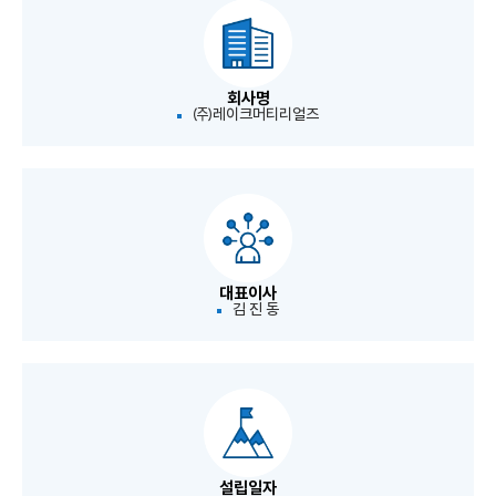
회사명
㈜레이크머티리얼즈
대표이사
김 진 동
설립일자