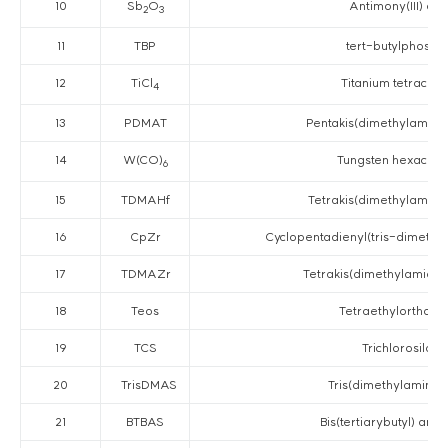
10
Sb
O
Antimony(III) ox
2
3
11
TBP
tert-butylphosph
12
TiCl
Titanium tetrachlo
4
13
PDMAT
Pentakis(dimethylamino)
14
W(CO)
Tungsten hexacarb
6
15
TDMAHf
Tetrakis(dimethylamino
16
CpZr
Cyclopentadienyl(tris-dimethy
17
TDMAZr
Tetrakis(dimethylamido)
18
Teos
Tetraethylorthosili
19
TCS
Trichlorosilane
20
TrisDMAS
Tris(dimethylamino) 
21
BTBAS
Bis(tertiarybutyl) ami