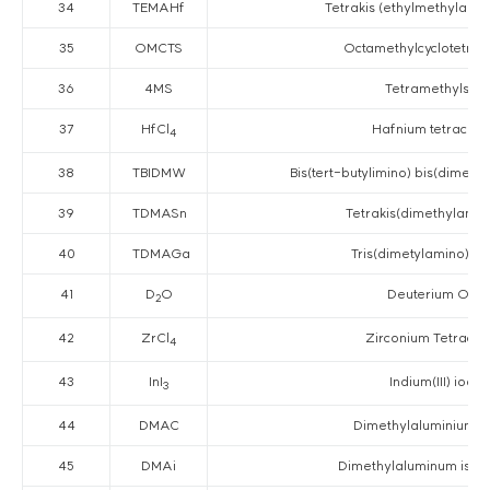
34
TEMAHf
Tetrakis (ethylmethylami
35
OMCTS
Octamethylcyclotetra-
36
4MS
Tetramethylsila
37
HfCl
Hafnium tetrachlo
4
38
TBIDMW
Bis(tert-butylimino) bis(dimeth
39
TDMASn
Tetrakis(dimethylamino
40
TDMAGa
Tris(dimetylamino)gall
41
D
O
Deuterium Oxi
2
42
ZrCl
Zirconium Tetrachl
4
43
InI
Indium(III) iodid
3
44
DMAC
Dimethylaluminium c
45
DMAi
Dimethylaluminum isop