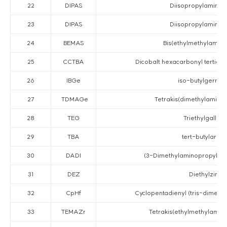
22
DIPAS
Diisopropylaminos
23
DIPAS
Diisopropylaminos
24
BEMAS
Bis(ethylmethylamino
25
CCTBA
Dicobalt hexacarbonyl tertiary
26
IBGe
iso-butylgerma
27
TDMAGe
Tetrakis(dimethylamino
28
TEG
Triethylgallium
29
TBA
tert-butylarsin
30
DADI
(3-Dimethylaminopropyl) d
31
DEZ
Diethylzinc
32
CpHf
Cyclopentadienyl (tris-dimeth
33
TEMAZr
Tetrakis(ethylmethylamido