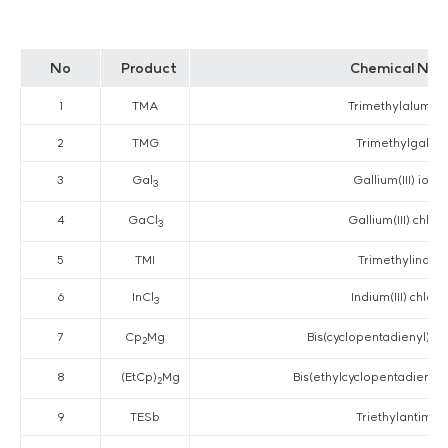
No
Product
Chemical Na
1
TMA
Trimethylalumin
2
TMG
Trimethylgalliu
3
Gal
Gallium(III) iodi
3
4
GaCl
Gallium(III) chlor
3
5
TMI
Trimethylindiu
6
InCl
Indium(III) chlori
3
7
Cp
Mg
Bis(cyclopentadienyl) 
2
8
(EtCp)
Mg
Bis(ethylcyclopentadieny
2
9
TESb
Triethylantimon