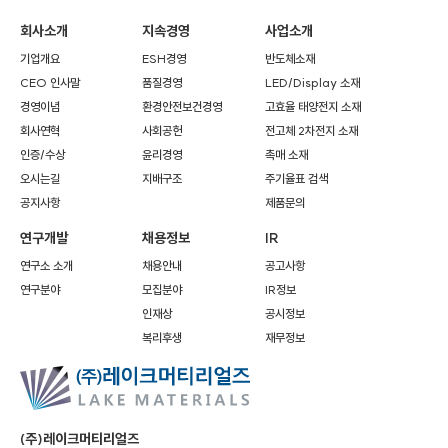
회사소개
지속경영
사업소개
기업개요
ESH경영
반도체소재
CEO 인사말
품질경영
LED/Display 소재
경영이념
환경안전보건경영
고효율 태양전지 소재
회사연혁
사회공헌
전고체 2차전지 소재
인증/수상
윤리경영
촉매 소재
오시는길
지배구조
주기율표 검색
공지사항
제품문의
연구개발
채용정보
IR
연구소 소개
채용안내
공고사항
연구분야
모집분야
IR정보
인재상
공시정보
복리후생
재무정보
(주)레이크머티리얼즈